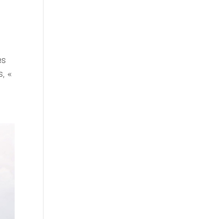
es
s, «