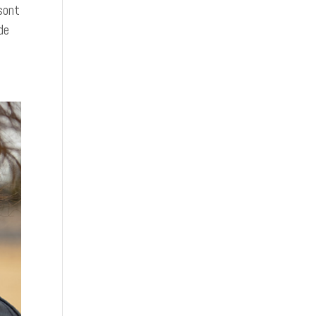
sont
de